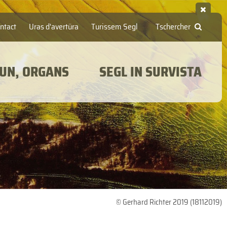
ntact
Uras d'avertüra
Turissem Segl
Tschercher
UN, ORGANS
SEGL IN SURVISTA
© Gerhard Richter 2019 (18112019)