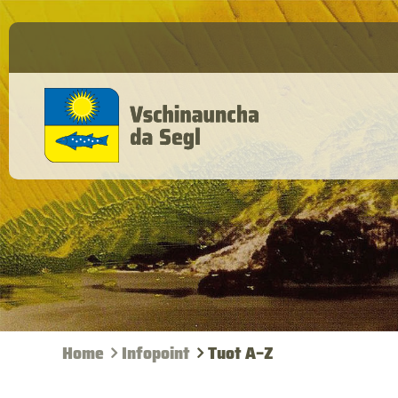
Home
Infopoint
Tuot A–Z