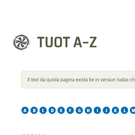
TUOT A–Z
Il text da quista pagina exista be in versiun tudas-ch
A
B
C
D
E
F
G
H
I
J
K
L