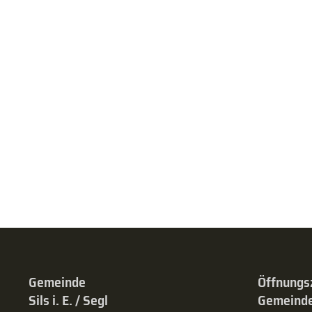
Gemeinde
Öffnungs
Sils i. E. / Segl
Gemeinde