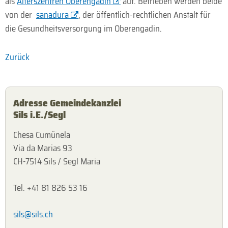
als
Alterszentren Oberengadin
auf. Betrieben werden beide
von der
sanadura
, der öffentlich-rechtlichen Anstalt für
die Gesundheitsversorgung im Oberengadin.
Zurück
Adresse Gemeindekanzlei
Sils i.E./Segl
Chesa Cumünela
Via da Marias 93
CH-7514 Sils / Segl Maria
Tel. +41 81 826 53 16
sils@sils.ch