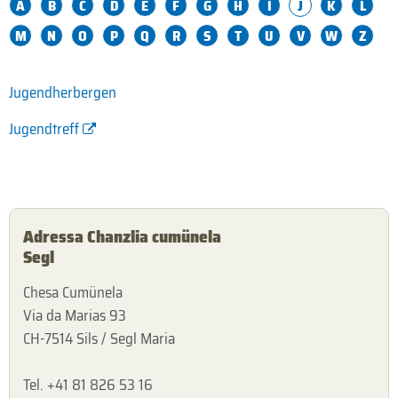
A
B
C
D
E
F
G
H
I
J
K
L
M
N
O
P
Q
R
S
T
U
V
W
Z
Jugendherbergen
Jugendtreff
Adressa Chanzlia cumünela
Segl
Chesa Cumünela
Via da Marias 93
CH-7514 Sils / Segl Maria
Tel. +41 81 826 53 16