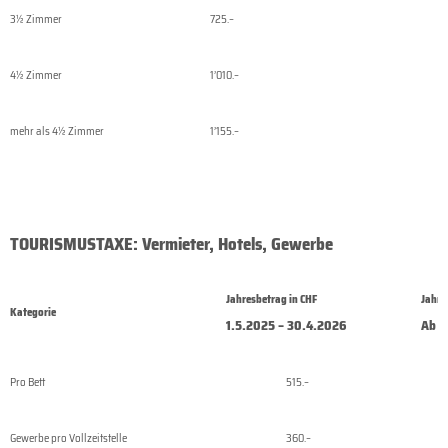
3½ Zimmer
725.–
4½ Zimmer
1’010.–
mehr als 4½ Zimmer
1’155.–
TOURISMUSTAXE: Vermieter, Hotels, Gewerbe
Jahresbetrag in CHF
Jahre
Kategorie
1.5.2025 – 30.4.2026
Ab 1
Pro Bett
515.–
Gewerbe pro Vollzeitstelle
360.–