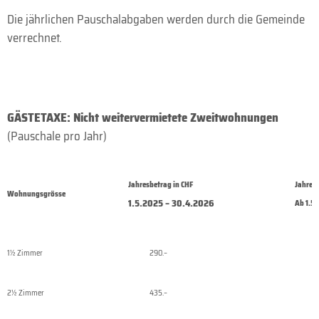
Die jährlichen Pauschalabgaben werden durch die Gemeinde
verrechnet.
GÄSTETAXE: Nicht weitervermietete Zweitwohnungen
(Pauschale pro Jahr)
Jahresbetrag in CHF
Jahresb
Wohnungsgrösse
1.5.2025 – 30.4.2026
Ab 1.5
1½ Zimmer
290.–
2½ Zimmer
435.–