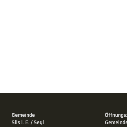
Gemeinde
Öffnungs
Sils i. E. / Segl
Gemeinde