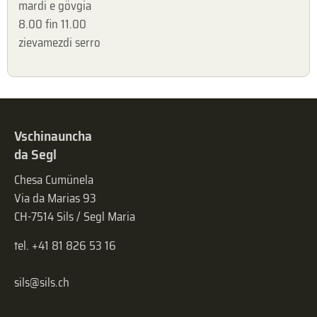
mardi e gövgia
8.00 fin 11.00
zievamezdi serro
Vschinauncha
da Segl
Chesa Cumünela
Via da Marias 93
CH-7514 Sils / Segl Maria
tel. +41 81 826 53 16
sils@sils.ch