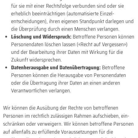
für sie mit einer Rechts­folge verbunden sind oder sie
erheblich beein­trächtigen (auto­matisierte Einzel­
entscheidungen), ihren eigenen Stand­punkt darlegen und
die Über­prüfung durch einen Menschen verlangen.
Löschung und Widerspruch:
Betroffene Personen können
Personen­daten löschen lassen («Recht auf Ver­gessen»)
und der Bear­beitung ihrer Daten mit Wirkung für die
Zukunft wider­sprechen.
Datenherausgabe und Datenübertragung:
Betroffene
Personen können die Heraus­gabe von Personen­daten
oder die Übe­rtragung ihrer Daten an einen anderen
Verant­wortlichen verlangen.
Wir können die Ausübung der Rechte von betroffenen
Personen im recht­lich zu­lässigen Rahmen auf­schieben, ein­
schränken oder ver­weigern. Wir können betroffene Personen
auf allen­falls zu erfüllende Voraus­setzungen für die