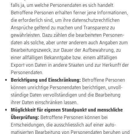
falls ja, um welche Personen­daten es sich handelt.
Betroffene Personen erhalten ferner jene Infor­mationen,
die erforder­lich sind, um ihre daten­schutz­rechtlichen
Ansprüche geltend zu machen und Trans­parenz zu
gewähr­leisten. Dazu zählen die bearbeiteten Personen­
daten als solche, aber unter anderem auch Angaben zum
Bearbeitungs­zweck, zur Dauer der Auf­bewahrung, zu
einer all­fälligen Bekannt­gabe bzw. einem all­fälligen
Export von Daten in andere Staaten und zur Herkunft der
Personen­daten.
Berichtigung und Einschränkung:
Betroffene Personen
können unrichtige Personen­daten berichtigen, unvoll­
ständige Daten vervoll­ständigen und die Bear­beitung
ihrer Daten ein­schränken lassen.
Möglichkeit für eigenen Stand­punkt und mensch­liche
Überprüfung:
Betroffene Personen können bei
Entscheidungen, die ausschliess­lich auf einer auto­
matisierten Bearbeitung von Personen­daten beruhen und