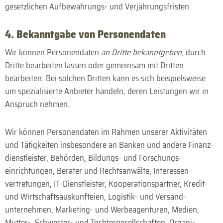
gesetzlichen Aufbewahrungs- und Verjährungs­fristen.
4. Bekanntgabe von Personen­daten
Wir können Personen­daten
an Dritte bekanntgeben
, durch
Dritte bearbeiten lassen oder gemeinsam mit Dritten
bearbeiten. Bei solchen Dritten kann es sich beispielsweise
um speziali­sierte Anbieter handeln, deren Leistungen wir in
Anspruch nehmen.
Wir können Personen­daten im Rahmen unserer Aktivi­täten
und Tätig­keiten insbesondere an Banken und andere Finanz­
dienstleister, Behörden, Bildungs- und Forschungs­
einrichtungen, Berater und Rechts­anwälte, Interessen­
vertretungen, IT-Dienst­leister, Kooperations­partner, Kredit-
und Wirtschafts­auskunfteien, Logistik- und Versand­
unternehmen, Marketing- und Werbe­agenturen, Medien,
Mutter-, Schwester- und Tochter­gesell­schaften, Organi­