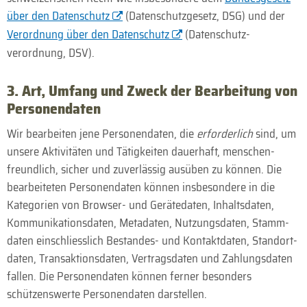
über den Daten­schutz
(Daten­schutz­gesetz, DSG) und der
Verordnung über den Daten­schutz
(Daten­schutz­
verordnung, DSV).
3. Art, Umfang und Zweck der Bearbeitung von
Personen­daten
Wir bearbeiten jene Personen­daten, die
erforderlich
sind, um
unsere Aktivitäten und Tätig­keiten dauerhaft, menschen­
freundlich, sicher und zuverlässig ausüben zu können. Die
bearbeiteten Personen­daten können insbesondere in die
Kategorien von Browser- und Gerätedaten, Inhalts­daten,
Kommuni­kations­daten, Meta­daten, Nutzungs­daten, Stamm­
daten einschliesslich Bestandes- und Kontakt­daten, Standort­
daten, Transaktions­daten, Vertrags­daten und Zahlungs­daten
fallen. Die Personen­daten können ferner besonders
schützens­werte Personen­daten darstellen.