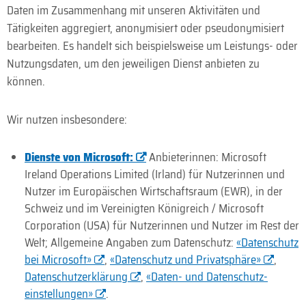
Daten im Zusammenhang mit unseren Aktivitäten und
Tätigkeiten aggregiert, anonymisiert oder pseudonymisiert
bearbeiten. Es handelt sich beispielsweise um Leistungs- oder
Nutzungsdaten, um den jeweiligen Dienst anbieten zu
können.
Wir nutzen insbesondere:
Dienste von Microsoft:
Anbieterinnen: Micro­soft
Ireland Operations Limited (Irland) für Nutzer­innen und
Nutzer im Euro­päischen Wirtschafts­raum (EWR), in der
Schweiz und im Vereinigten König­reich / Micro­soft
Corporation (USA) für Nutzer­innen und Nutzer im Rest der
Welt; Allgemeine Angaben zum Daten­schutz:
«Daten­schutz
bei Micro­soft»
,
«Daten­schutz und Privat­sphäre»
,
Daten­schutz­erklärung
,
«Daten- und Daten­schutz­
einstellungen»
.