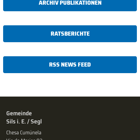
ARCHIV PUBLIKATIONEN
RATSBERICHTE
RSS NEWS FEED
Gemeinde
Sils i. E. / Segl
Chesa Cumünela