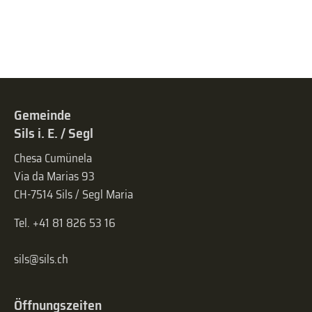
Gemeinde
Sils i. E. / Segl
Chesa Cumünela
Via da Marias 93
CH-7514 Sils / Segl Maria
Tel. +41 81 826 53 16
sils@sils.ch
Öffnungszeiten