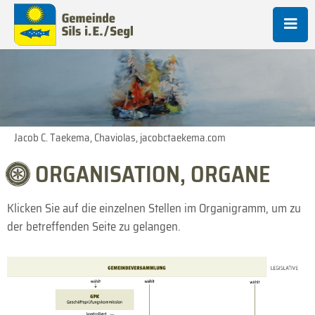
LOGIN
Benutzername
Passwort
Jacob C. Taekema, Chaviolas, jacobctaekema.com
ORGANISATION, ORGANE
ANMELDEN
Klicken Sie auf die einzelnen Stellen im Organigramm, um zu
der betreffenden Seite zu gelangen.
Register
|
Lost your password?
Support
Lorem ipsum dolor sit amet: