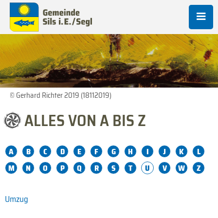
© Gerhard Richter 2019 (18112019)
ALLES VON A BIS Z
A
B
C
D
E
F
G
H
I
J
K
L
M
N
O
P
Q
R
S
T
U
V
W
Z
Umzug