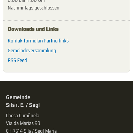
8.00 bis 11.00 Uhr
Nachmittags geschlossen
Downloads und Links
Kontaktformular/Partnerlinks
Gemeindeversammlung
RSS Feed
Gemeinde
Sils i. E. / Segl
Chesa Cumünela
Via da Marias 93
CH-7514 Sils / Segl Maria