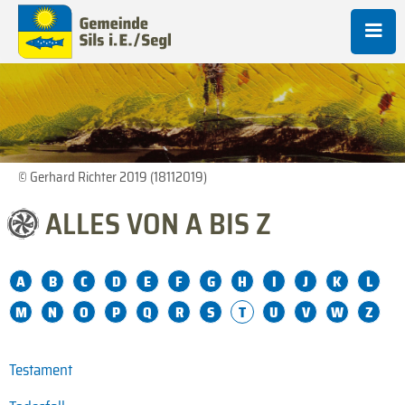
© Gerhard Richter 2019 (18112019)
ALLES VON A BIS Z
A
B
C
D
E
F
G
H
I
J
K
L
M
N
O
P
Q
R
S
T
U
V
W
Z
Testament