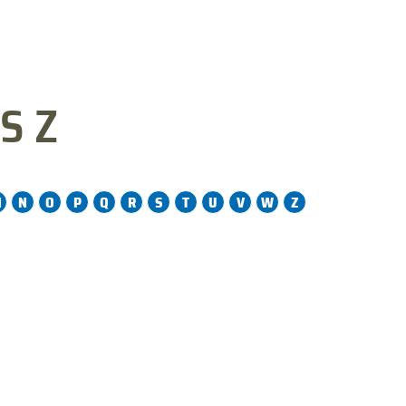
S Z
M
N
O
P
Q
R
S
T
U
V
W
Z