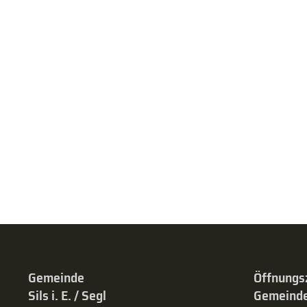
Gemeinde
Öffnungs
Sils i. E. / Segl
Gemeinde