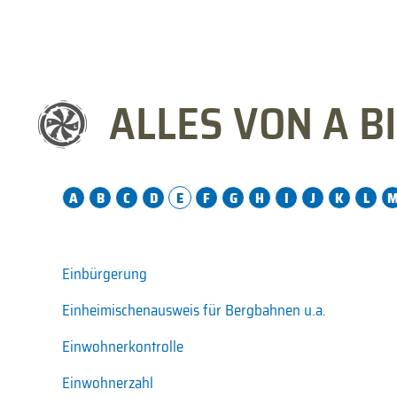
ALLES VON A BI
A
B
C
D
E
F
G
H
I
J
K
L
Einbürgerung
Einheimischenausweis für Bergbahnen u.a.
Einwohnerkontrolle
Einwohnerzahl