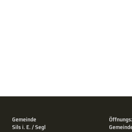
Gemeinde
Öffnungs
Sils i. E. / Segl
Gemeinde