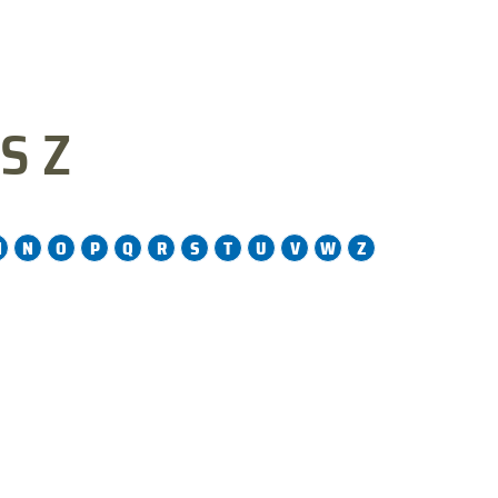
S Z
M
N
O
P
Q
R
S
T
U
V
W
Z