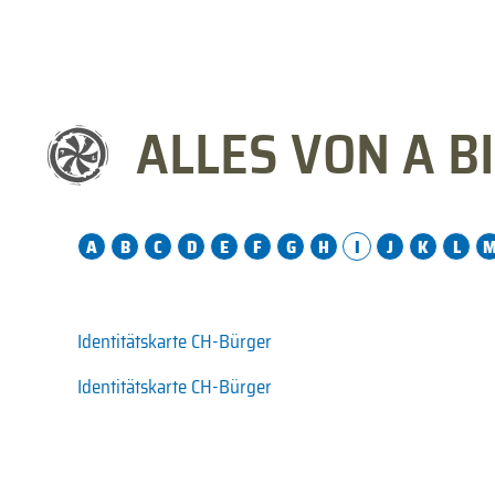
ALLES VON A BI
A
B
C
D
E
F
G
H
I
J
K
L
Identitätskarte CH-Bürger
Identitätskarte CH-Bürger