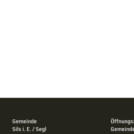
Gemeinde
Öffnungs
Sils i. E. / Segl
Gemeinde