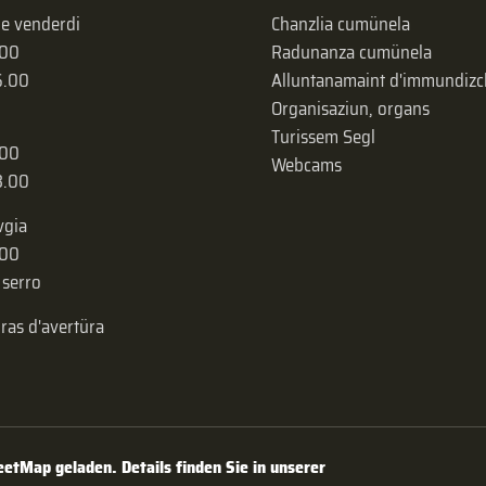
 e venderdi
Chanzlia cumünela
.00
Radunanza cumünela
6.00
Alluntanamaint d'immundizc
Organisaziun, organs
Turissem Segl
.00
Webcams
8.00
vgia
.00
 serro
uras d'avertüra
tMap geladen. Details finden Sie in unserer