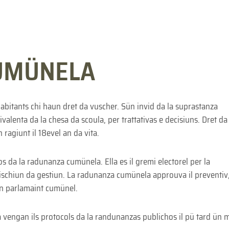
UMÜNELA
bitants chi haun dret da vuscher. Sün invid da la suprastanza
ivalenta da la chesa da scoula, per trattativas e decisiuns. Dret da
ragiunt il 18evel an da vita.
 da la radunanza cumünela. Ella es il gremi electorel per la
ischiun da gestiun. La radunanza cumünela approuva il preventiv,
ün parlamaint cumünel.
a vengan ils protocols da la randunanzas publichos il pü tard ün 