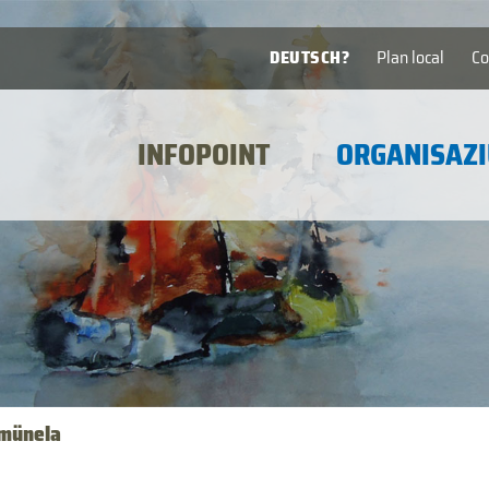
DEUTSCH?
Plan local
Co
INFOPOINT
ORGANISAZI
münela