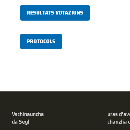
RESULTATS VOTAZIUNS
PROTOCOLS
Vschinauncha
uras d'av
da Segl
chanzlia