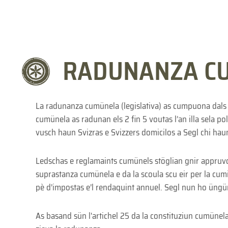
RADUNANZA C
La radunanza cumünela (legislativa) as cumpuona dals a
cumünela as radunan els 2 fin 5 voutas l’an illa sela pol
vusch haun Svizras e Svizzers domicilos a Segl chi haun 
Ledschas e reglamaints cumünels stöglian gnir appruvos
suprastanza cumünela e da la scoula scu eir per la cum
pè d’impostas e’l rendaquint annuel. Segl nun ho üng
As basand sün l'artichel 25 da la constituziun cumünel