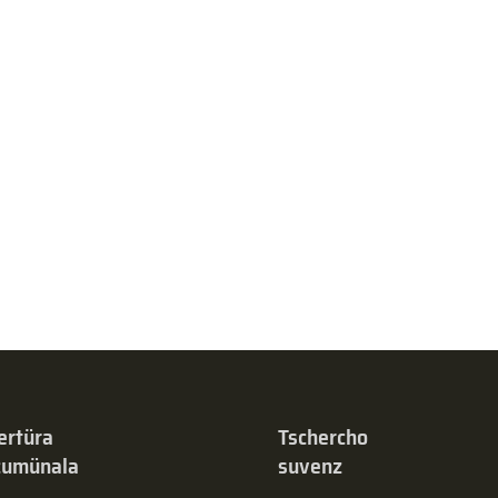
ertüra
Tschercho
 cumünala
suvenz