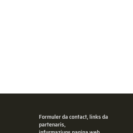
Formuler da contact, links da
partenaris,
infurmaziuns pagina web