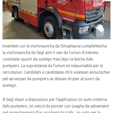
Insembel cun la vschinauncha da Silvaplauna cumplettescha
la vschinauncha da Segl aint il ram da l’uniun d’interess
cumünela «punct da sustegn trais lejs» la lezcha dals
pumpiers. La suprastanza da l’uniun es respunsabla per la
recrutaziun. Candidats e candidatas chi’s vulessan annunzcher
pel servezzan da pumpiers as dessan drizzer al punct da
sustegn.
A Segl staun a dispusiziun per l’applicaziun ün auto-cisterna
dals pumpiers, ün veicul da pionier cun üsaglia da salvamaint
pel ingaschamaint d’ün accidaint da trafic, ün auto per la