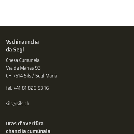
Vschinauncha
da Segl
Chesa Cumünela
Via da Marias 93
CH-7514 Sils / Segl Maria
tel. +41 81 826 53 16
sils@sils.ch
uras d'avertüra
chanzlia cumünala