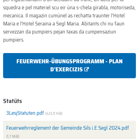
squedra e pel materiel scu eir üna s-chela girabla, motoriseda,
mecanica. Il magazin cumünel as rechatta traunter l’Hotel
Maria e l’Hotel Seraina a Segl Maria. Abitants chi nu faun
servezzan da pumpiers pejan taxas da cumpensaziun
pumpiers.
FEUERWEHR-ÜBUNGSPROGRAMM - PLAN
D'EXERCIZIS
Statüts
3LesjStatuten.pdf
(423,9 KiB)
Feuerwehrreglement der Gemeinde Sils i.E.Segl 2024.pdf
(1,7 MiB)