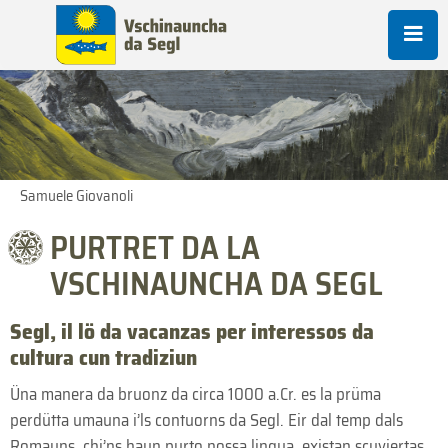
Samuele Giovanoli
PURTRET DA LA
VSCHINAUNCHA DA SEGL
Segl, il lö da vacanzas per interessos da
cultura cun tradiziun
Üna manera da bruonz da circa 1000 a.Cr. es la prüma
perdütta umauna i’ls contuorns da Segl. Eir dal temp dals
Romauns, chi’ns haun purto nossa lingua, existan scuviertas.