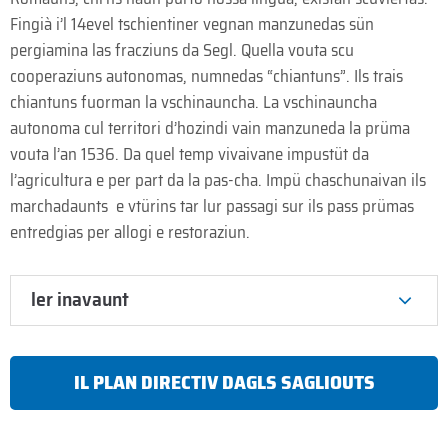
Fingià i’l 14evel tschientiner vegnan manzunedas sün
pergiamina las fracziuns da Segl. Quella vouta scu
cooperaziuns autonomas, numnedas “chiantuns”. Ils trais
chiantuns fuorman la vschinauncha. La vschinauncha
autonoma cul territori d’hozindi vain manzuneda la prüma
vouta l’an 1536. Da quel temp vivaivane impustüt da
l’agricultura e per part da la pas-cha. Impü chaschunaivan ils
marchadaunts e vtürins tar lur passagi sur ils pass prümas
entredgias per allogi e restoraziun.
ler inavaunt
IL PLAN DIRECTIV DAGLS SAGLIOUTS