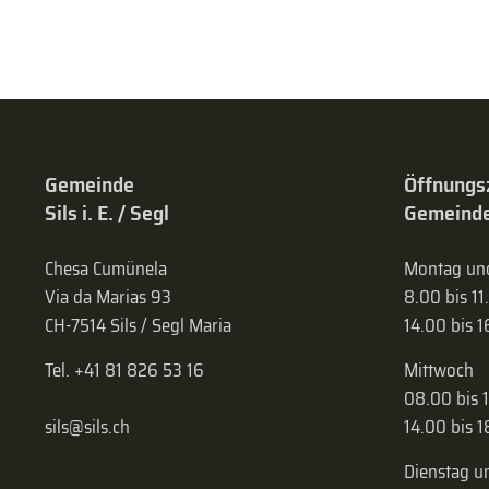
Gemeinde
Öffnungs
Sils i. E. / Segl
Gemeinde
Chesa Cumünela
Montag und
Via da Marias 93
8.00 bis 11
CH-7514 Sils / Segl Maria
14.00 bis 
Tel. +41 81 826 53 16
Mittwoch
08.00 bis 
sils@sils.ch
14.00 bis 
Dienstag u