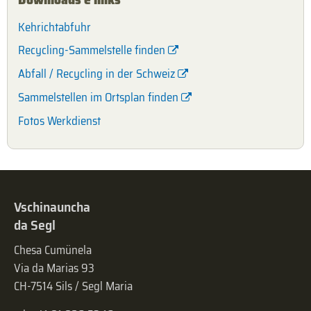
Kehrichtabfuhr
Recycling-Sammelstelle finden
Abfall / Recycling in der Schweiz
Sammelstellen im Ortsplan finden
Fotos Werkdienst
Vschinauncha
da Segl
Chesa Cumünela
Via da Marias 93
CH-7514 Sils / Segl Maria