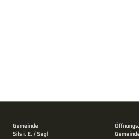
Gemeinde
Öffnungs
Sils i. E. / Segl
Gemeinde