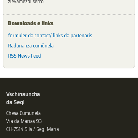
zievamezdi serro
Downloads e links
formuler da contact/ links da partenaris
Radunanza cumünela
RSS News Feed
Vschinauncha
da Segl
Chesa Cumünela
Via da Marias 93
CH-7514 Sils / Segl Maria