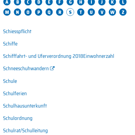
A
B
C
D
E
F
G
H
I
J
K
L
M
N
O
P
Q
R
S
T
U
V
W
Z
Schiesspflicht
Schiffe
Schifffahrt- und Uferverordnung 2018Einwohnerzahl
Schneeschuhwandern
Schule
Schulferien
Schulhausunterkunft
Schulordnung
Schulrat/Schulleitung