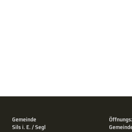
Gemeinde
Öffnungs
Sils i. E. / Segl
Gemeinde