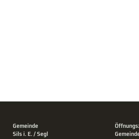
Gemeinde
Öffnungs
Sils i. E. / Segl
Gemeinde