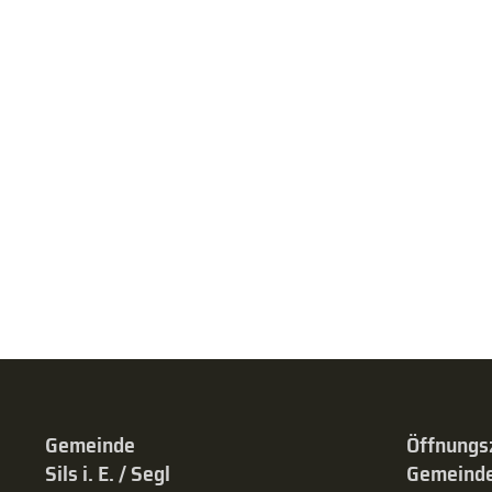
Gemeinde
Öffnungs
Sils i. E. / Segl
Gemeinde