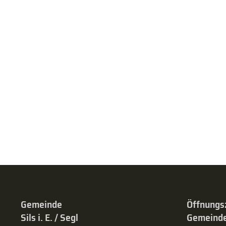
Gemeinde
Öffnungs
Sils i. E. / Segl
Gemeinde