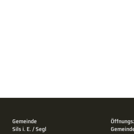
Gemeinde
Öffnungs
Sils i. E. / Segl
Gemeinde