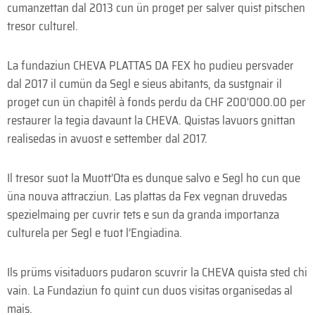
cumanzettan dal 2013 cun ün proget per salver quist pitschen
tresor culturel.
La fundaziun CHEVA PLATTAS DA FEX ho pudieu persvader
dal 2017 il cumün da Segl e sieus abitants, da sustgnair il
proget cun ün chapitêl à fonds perdu da CHF 200'000.00 per
restaurer la tegia davaunt la CHEVA. Quistas lavuors gnittan
realisedas in avuost e settember dal 2017.
Il tresor suot la Muott’Ota es dunque salvo e Segl ho cun que
üna nouva attracziun. Las plattas da Fex vegnan druvedas
spezielmaing per cuvrir tets e sun da granda importanza
culturela per Segl e tuot l’Engiadina.
Ils prüms visitaduors pudaron scuvrir la CHEVA quista sted chi
vain. La Fundaziun fo quint cun duos visitas organisedas al
mais.