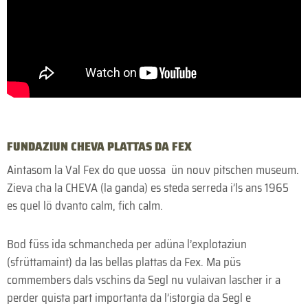
FUNDAZIUN CHEVA PLATTAS DA FEX
Aintasom la Val Fex do que uossa ün nouv pitschen museum.
Zieva cha la CHEVA (la ganda) es steda serreda i’ls ans 1965
es quel lö dvanto calm, fich calm.
Bod füss ida schmancheda per adüna l’explotaziun
(sfrüttamaint) da las bellas plattas da Fex. Ma püs
commembers dals vschins da Segl nu vulaivan lascher ir a
perder quista part importanta da l’istorgia da Segl e