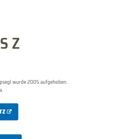
S Z
mpsegl wurde 2005 aufgehoben.
a.
TZ