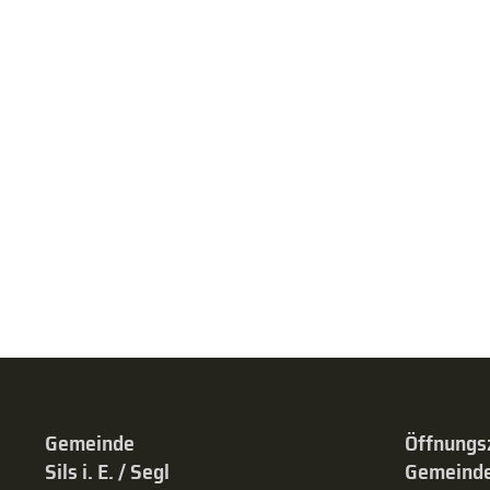
Gemeinde
Öffnungs
Sils i. E. / Segl
Gemeinde