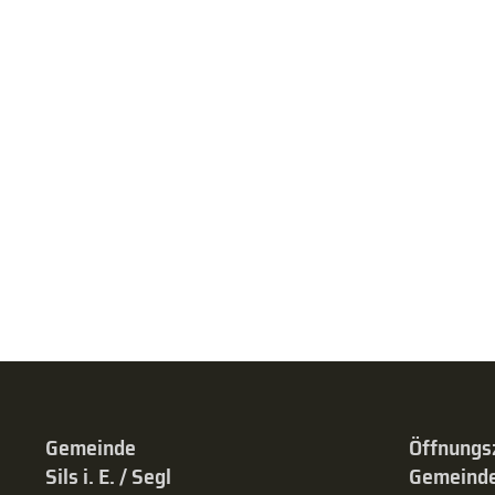
Gemeinde
Öffnungs
Sils i. E. / Segl
Gemeinde