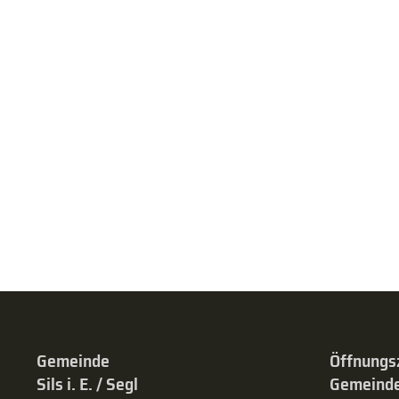
Gemeinde
Öffnungs
Sils i. E. / Segl
Gemeinde