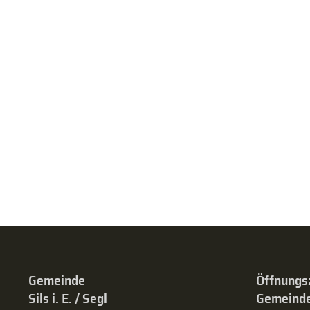
Gemeinde
Öffnungs
Sils i. E. / Segl
Gemeinde