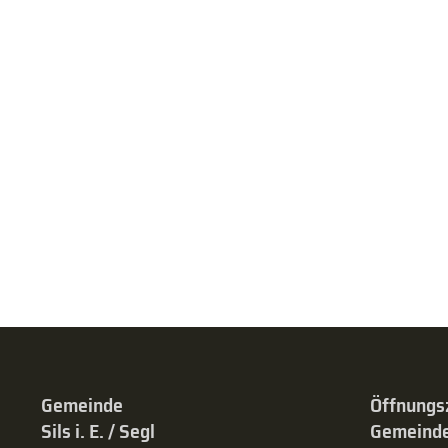
Gemeinde
Öffnungs
Sils i. E. / Segl
Gemeinde