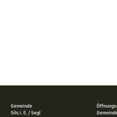
Gemeinde
Öffnungs
Sils i. E. / Segl
Gemeinde