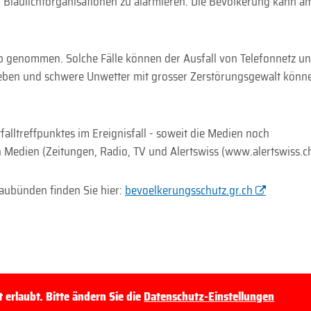
 Blaulichtorganisationen zu alarmieren. Die Bevölkerung kann a
ieb genommen. Solche Fälle können der Ausfall von Telefonnetz u
dbeben und schwere Unwetter mit grosser Zerstörungsgewalt könn
lltreffpunktes im Ereignisfall - soweit die Medien noch
 Medien (Zeitungen, Radio, TV und Alertswiss (www.alertswiss.ch
aubünden finden Sie hier:
bevoelkerungsschutz.gr.ch
erlaubt. Bitte ändern Sie die
Datenschutz-Einstellungen