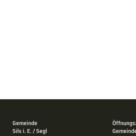
Gemeinde
Öffnungs
Sils i. E. / Segl
Gemeinde