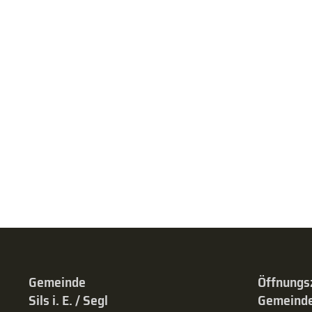
Gemeinde
Öffnungs
Sils i. E. / Segl
Gemeinde