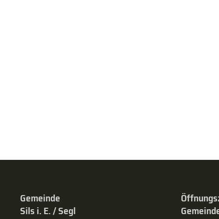
Gemeinde
Öffnungs
Sils i. E. / Segl
Gemeinde