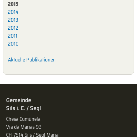
2015
2014
2013
2012
2011
2010
Aktuelle Publikationen
Gemeinde
Sils i. E. / Segl
Chesa Cumünela
Via da Marias 93
CH-7514 Sils / Segl Maria