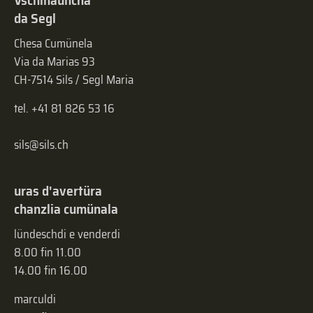
Vschinauncha
da Segl
Chesa Cumünela
Via da Marias 93
CH-7514 Sils / Segl Maria
tel. +41 81 826 53 16
sils@sils.ch
uras d'avertüra
chanzlia cumünala
lündeschdi e venderdi
8.00 fin 11.00
14.00 fin 16.00
marculdi