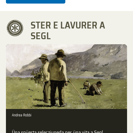
STER E LAVURER A
SEGL
Andrea Robbi
Üna spüerta selecziuneda per üna vita a Segl