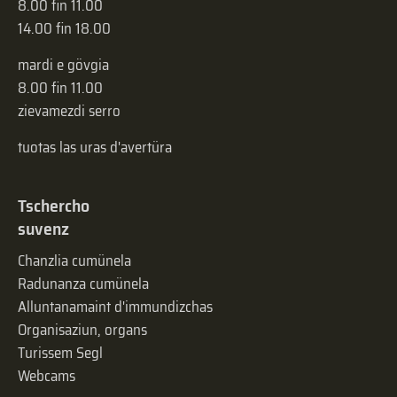
8.00 fin 11.00
14.00 fin 18.00
mardi e gövgia
8.00 fin 11.00
zievamezdi serro
tuotas las uras d'avertüra
Tschercho
suvenz
Chanzlia cumünela
Radunanza cumünela
Alluntanamaint d'immundizchas
Organisaziun, organs
Turissem Segl
Webcams