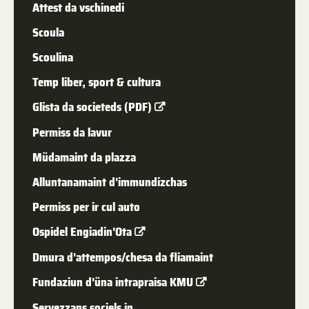
Attest da vschinedi
Scoula
Scoulina
Temp liber, sport & cultura
Glista da societeds (PDF)
Permiss da lavur
Müdamaint da plazza
Alluntanamaint d'immundizchas
Permiss per ir cul auto
Ospidel Engiadin'Ota
Dmura d'attempos/chesa da fliamaint
Fundaziun d'üna intrapraisa KMU
Servezzans sociels in