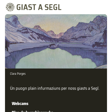
GIAST A SEGL
Clara Porges
Ün puogn plain infurmaziuns per noss giasts a Segl.
Web­cams