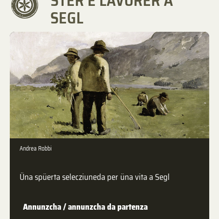
STER E LAVURER A
SEGL
Andrea Robbi
Üna spüerta selecziuneda per üna vita a Segl
Annunzcha / annunzcha da partenza