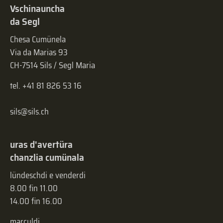
Vschinauncha
da Segl
Chesa Cumünela
Via da Marias 93
CH-7514 Sils / Segl Maria
tel. +41 81 826 53 16
sils@sils.ch
uras d'avertüra
chanzlia cumünala
lündeschdi e venderdi
8.00 fin 11.00
14.00 fin 16.00
marculdi