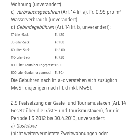
Wohnung (unverändert)
c)
Verbrauchsgebühren
(Art. 14 lit. a): Fr. 0.95 pro m
3
Wasserverbrauch (unverändert)
d)
Gebindegebühren
(Art. 14 lit. b, unverändert):
17-Liter-Sack
Fr. 1.20
35-Liter-Sack
Fr. 1.80
60-Liter-Sack
Fr. 2.60
110-Liter-Sack
Fr. 7.20
800-Liter-Container ungepresst
Fr. 20.–
800-Liter-Container gepresst
Fr. 30.–
Die Gebühren nach lit. a–c verstehen sich zuzüglich
MwSt, diejenigen nach lit. d inkl. MwSt.
2.5 Festsetzung der Gäste- und Tourismustaxen (Art. 14
Gesetz über die Gäste- und Tourismustaxen), für die
Periode 1.5.2012 bis 30.4.2013, unverändert:
a)
Gästetaxe
(nicht weitervermietete Zweitwohnungen oder