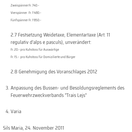
Zweispänner
Fr. 740.–
Vierspänner
Fr. 1'480.–
Fünfspänner
Fr. 1'850.–
2.7 Festsetzung Weidetaxe, Elementartaxe (Art. 11
regulativ d'alps e pasculs), unverändert:
Fr. 20.–
pro Kuhstoss für Auswärtige
Fr. 15.–
pro Kuhstoss für Domizilierte und Bürger
2.8 Genehmigung des Voranschlages 2012
Anpassung des Bussen- und Besoldungsreglements des
Feuerwehrzweckverbands "Trais Lejs"
Varia
Sils Maria, 24. November 2011