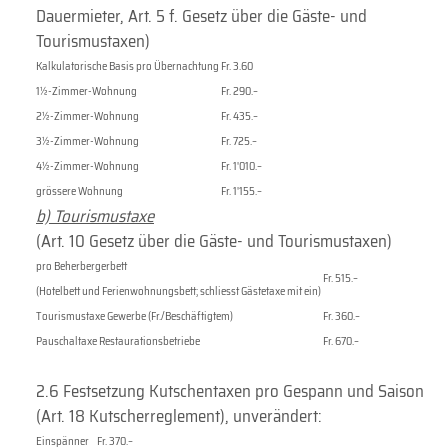
Dauermieter, Art. 5 f. Gesetz über die Gäste- und
Tourismustaxen)
Kalkulatorische Basis pro Übernachtung
Fr. 3.60
1½-Zimmer-Wohnung
Fr. 290.–
2½-Zimmer-Wohnung
Fr. 435.–
3½-Zimmer-Wohnung
Fr. 725.–
4½-Zimmer-Wohnung
Fr. 1'010.–
grössere Wohnung
Fr. 1'155.–
b) Tourismustaxe
(Art. 10 Gesetz über die Gäste- und Tourismustaxen)
pro Beherbergerbett
Fr. 515.–
(Hotelbett und Ferienwohnungsbett; schliesst Gästetaxe mit ein)
Tourismustaxe Gewerbe (Fr./Beschäftigtem)
Fr. 360.–
Pauschaltaxe Restaurationsbetriebe
Fr. 670.–
2.6 Festsetzung Kutschentaxen pro Gespann und Saison
(Art. 18 Kutscherreglement), unverändert:
Einspänner
Fr. 370.–