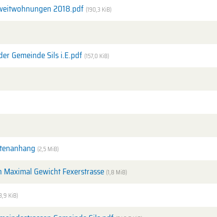
Zweitwohnungen 2018.pdf
(190,3 KiB)
er Gemeinde Sils i.E.pdf
(157,0 KiB)
artenanhang
(2,5 MiB)
n Maximal Gewicht Fexerstrasse
(1,8 MiB)
8,9 KiB)