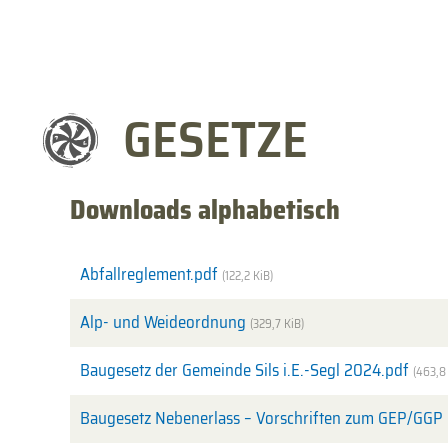
GESETZE
Downloads alphabetisch
Abfallreglement.pdf
(122,2 KiB)
Alp- und Weideordnung
(329,7 KiB)
Baugesetz der Gemeinde Sils i.E.-Segl 2024.pdf
(463,8
Baugesetz Nebenerlass – Vorschriften zum GEP/GGP