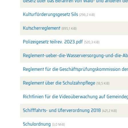
Gesetz über das Befahren von Wald- und anderen Ge
Kulturförderungsgesetz Sils
(296,2 KiB)
Kutscherreglement
(895,1 KiB)
Polizeigesetz teilrev. 2023.pdf
(520,3 KiB)
Reglement-ueber-die-Wasserversorgung-und-die-Ab
Reglement für die Geschäftsprüfungskommission de
Reglement über die Schulzahnpflege
(18,5 KiB)
Richtlinien für die Videoüberwachung auf Gemeindeg
Schifffahrts- und Uferverordnung 2018
(421,2 KiB)
Schulordnung
(3,0 MiB)