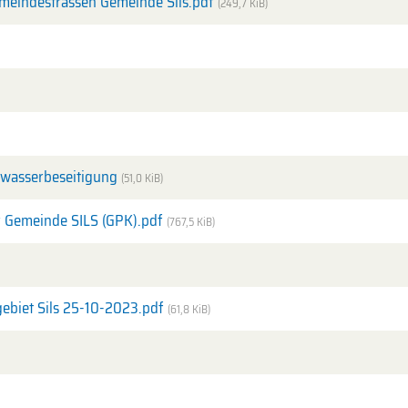
meindestrassen Gemeinde Sils.pdf
(249,7 KiB)
wasserbeseitigung
(51,0 KiB)
r Gemeinde SILS (GPK).pdf
(767,5 KiB)
ebiet Sils 25-10-2023.pdf
(61,8 KiB)