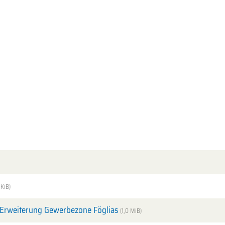
 KiB)
 Erweiterung Gewerbezone Föglias
(1,0 MiB)