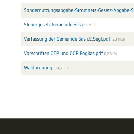
Sondernutzungsabgabe-Stromnetz-Gesetz-Abgabe-S
Steuergesetz Gemeinde Sils
(2,6 MiB)
Verfassung der Gemeinde Sils i.E.Segl.pdf
(2,3 MiB)
Vorschriften GEP und GGP Föglias.pdf
(1,2 MiB)
Waldordnung
(811,5 KiB)